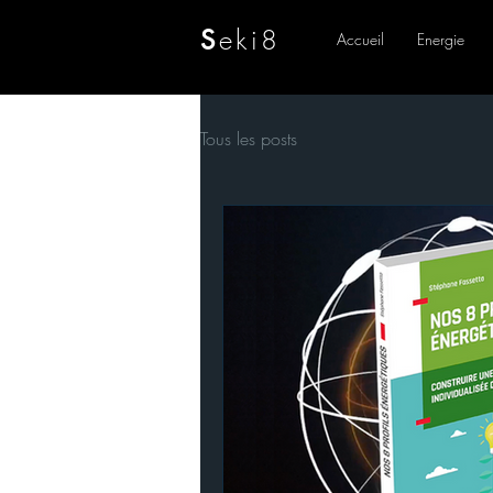
eki8
S
Accueil
Energie
Tous les posts