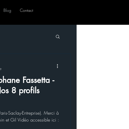
Blog
Contact
e
phane Fassetta -
Nos 8 profils
aris-Saclay-Entreprise). Merci à
n et Gil Vidéo accessible ici :