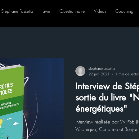
Stephane Fassetta
Livre
Questionnaire
Videos
Coaching
stephanefassetta
22 juin 2021
1 min de lectur
Interview de Sté
sortie du livre "
énergétiques"
Interview réalisée par WIPSE (P
Véronique, Cendrine et Benjami
...