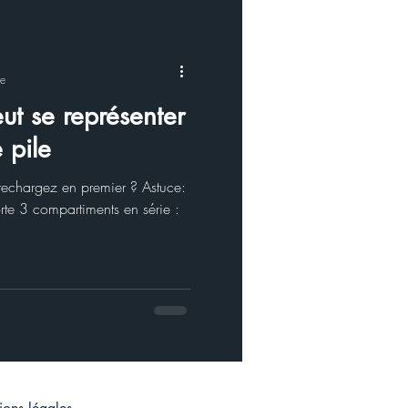
re
ut se représenter
 pile
rechargez en premier ? Astuce:
te 3 compartiments en série :