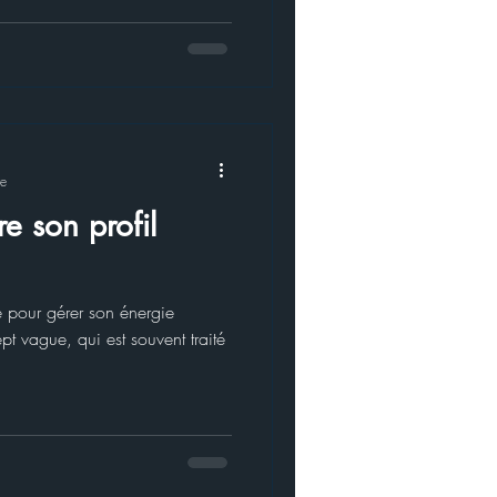
re
e son profil
 pour gérer son énergie
t vague, qui est souvent traité